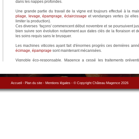
dans les nappes profondes.
Une grande partie du travail de la vigne est toujours effectué à la mai
pliage
,
levage
,
épamprage
,
éclaircissage
et vendanges vertes (si elles
limiter la production).
Ces diverses ‘façons' commencent début novembre et se poursuivent ju
bien suivre son évolution notamment aux dates clés de la floraison et de
les soins requis sans le brusquer.
Les machines viticoles ayant fait d'énormes progrès ces dernières année
écimage
,
épamprage
sont maintenant mécanisées.
Vignoble éco-responsable, Magence a cessé les traitements préventif
raisonnée contre les maladies. Un suivi météorologique très précis, l'
outillage performant lui permettent de traiter non plus préventivement ma
point de se déclarer.
Accueil
-
Plan du site
-
Mentions légales
- © Copyright Château Magence 2026
En outre, depuis mai 2011, nous testons sur 4 ha une nouvelle technolo
spécifiques pour stimuler les protéines de défense de la vigne et affa
des maladies des ceps telles que l'esca et l'eutypiose, mais aussi du
hydrique.
Nous espérons ainsi supprimer certains traitements chimiques.
Les vendanges, point culminant d'une année de soins attentifs (ch
différents), débutent généralement début septembre et s'étalent sur cinq
la maturation à travers des analyses et des dégustations de baies perm
chaque cépage, voire à chaque parcelle.
Toujours effectuées à la main pour les vins blancs, elles ne brutalisent ni