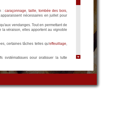
n :
caraçonnage
,
taille
,
tombée des bois
,
 apparaissent nécessaires en juillet pour
squ'aux vendanges. Tout en permettant de
 la véraison, elles apportent au vignoble
s, certaines tâches telles qu'
effeuillage
,
s systématiques pour pratiquer la lutte
observation quotidienne des vignes et un
is seulement lorsque la maladie est sur le
gie s'appuyant sur des fréquences sonores
iblir celles des champignons responsables
 mildiou ou même lutter contre le stress
aque cep de vigne en reçoit environ 10
 semaines. Le suivi quotidien rigoureux de
ettent de déterminer la date appropriée à
 les ceps ni leur palissage et permettent de